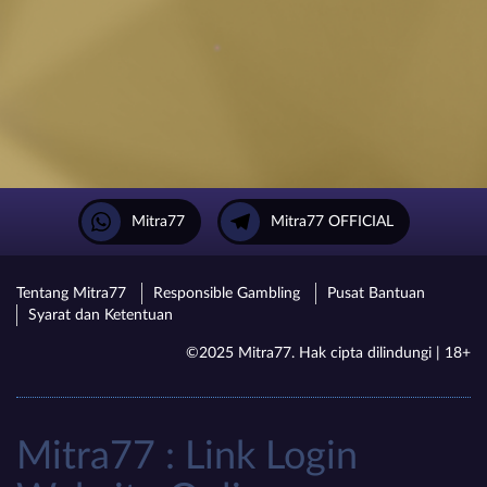
Mitra77
Mitra77 OFFICIAL
Tentang Mitra77
Responsible Gambling
Pusat Bantuan
Syarat dan Ketentuan
©2025 Mitra77. Hak cipta dilindungi | 18+
Mitra77 : Link Login