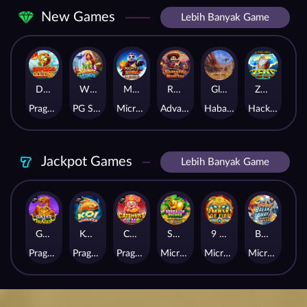
New Games
Lebih Banyak Game
Dragon Gold 88™
Wings of Iguazu
Mighty Panda
Rhapsody of Muertos
Glory Of Rome
Ze Zeus
Pragmatic Play
PG Soft
MicroGaming
AdvantPlay
Habanero
Hacksaw
Jackpot Games
Lebih Banyak Game
Gates of Dragon Jackpot Play
Koi Bonanza Jackpot Play
Caishen's Gems Jackpot Play
Squealin' Riches
9 Masks of Fire™ HyperSpins™
Break Away Lucky Wilds
Pragmatic Play
Pragmatic Play
Pragmatic Play
MicroGaming
MicroGaming
MicroGaming