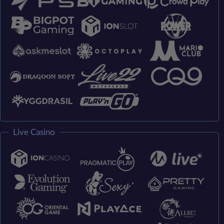
Live Casino