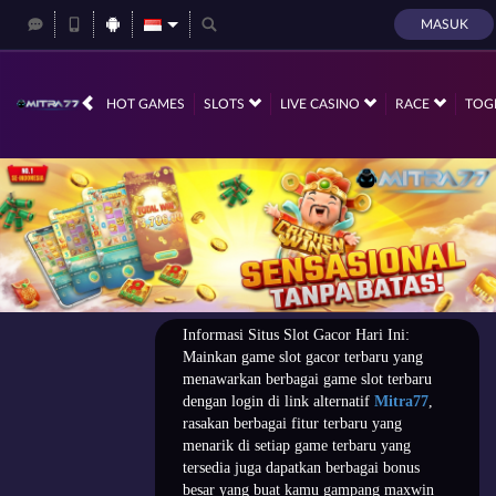
MASUK
HOT GAMES
SLOTS
LIVE CASINO
RACE
TOG
Informasi Situs Slot Gacor Hari Ini:
Mainkan game slot gacor terbaru yang
menawarkan berbagai game slot terbaru
dengan login di link alternatif
Mitra77
,
rasakan berbagai fitur terbaru yang
menarik di setiap game terbaru yang
tersedia juga dapatkan berbagai bonus
besar yang buat kamu gampang maxwin