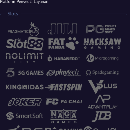
Platform Penyedia Layanan
Slots