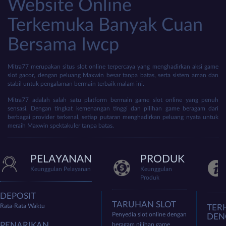
Website Online
Terkemuka Banyak Cuan
Bersama Iwcp
Mitra77 merupakan situs slot online terpercaya yang menghadirkan aksi game
slot gacor, dengan peluang Maxwin besar tanpa batas, serta sistem aman dan
stabil untuk pengalaman bermain terbaik malam ini.
Mitra77 adalah salah satu platform bermain game slot online yang penuh
sensasi. Dengan tingkat kemenangan tinggi dan pilihan game beragam dari
berbagai provider terkenal, setiap putaran menghadirkan peluang nyata untuk
meraih Maxwin spektakuler tanpa batas.
PELAYANAN
PRODUK
Keunggulan Pelayanan
Keunggulan
Produk
DEPOSIT
TARUHAN SLOT
Rata-Rata Waktu
TER
Penyedia slot online dengan
DEN
PENARIKAN
beragam pilihan game