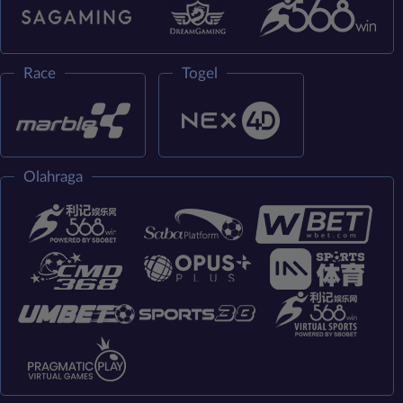
Race
Togel
Olahraga