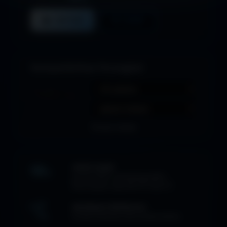
DAFTAR
LOGIN
Kompatibilitas Perangkat
Proses
Instan
AKSES 24 JAM
Jurnal online sepanjang waktu
Baca kapan saja dari HP atau PC
INFORMASI TERPERCAYA
Konten berbasis ilmu botani terkini.