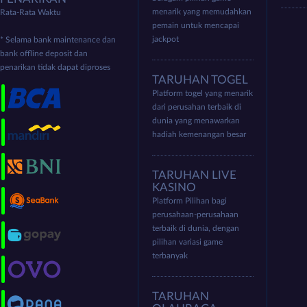
menarik yang memudahkan
Rata-Rata Waktu
pemain untuk mencapai
jackpot
* Selama bank maintenance dan
bank offline deposit dan
penarikan tidak dapat diproses
TARUHAN TOGEL
Platform togel yang menarik
dari perusahan terbaik di
dunia yang menawarkan
hadiah kemenangan besar
TARUHAN LIVE
KASINO
Platform Pilihan bagi
perusahaan-perusahaan
terbaik di dunia, dengan
pilihan variasi game
terbanyak
TARUHAN