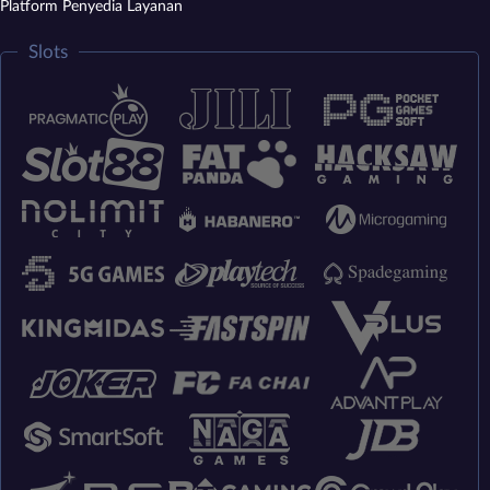
Platform Penyedia Layanan
Slots