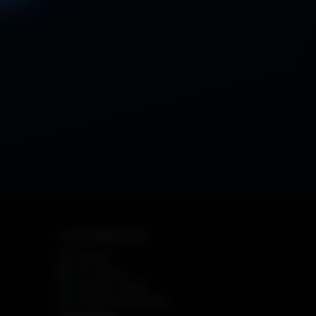
PLATFORM AKSES
Android
iOS / iPhone
Desktop / Laptop
Browser (tanpa install)