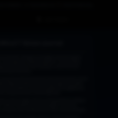
unia Tumbuhan.
funai-botani.com
Aman & Terpercaya
Login / Register
Mitra77 Botani Journal
Journal hadir sebagai jurnal digital yang menyajikan
an, dan wawasan seputar tumbuhan, cara merawat
aya tanaman hias, tips berkebun, serta informasi
nia botani dan flora.
ang informatif dan berbasis ilmu botani terkini, jurnal
mber edukasi tumbuhan terpercaya bagi masyarakat
Kami berkomitmen untuk menyebarkan pengetahuan
han yang akurat dan mudah dipahami.
atan harian hingga informasi tentang teknik budidaya
, Mitra77 Botani Journal menyajikan semuanya
yang jelas dan mudah dicerna oleh semua kalangan.
 Botani Journal sebagai referensi dunia tumbuhan