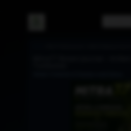
Home
> Mitra77 Botani Journal - Artikel & Wawasan Duni
Mitra77 Botani Journal – Artik
Tumbuhan
Edukasi Tumbuhan & Tanaman untuk Semua