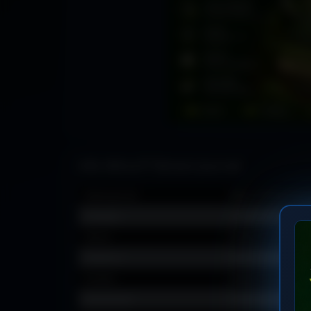
Info Mitra77 Botani Journal
Nama Jurnal
Mitra77 Botani Jour
Kategori
Tumbuhan & Flora
Akses
Gratis & Terbuka
Platform
Web & Mobile
Konten
Artikel, Panduan,
Keamanan
Terenkripsi & Terp