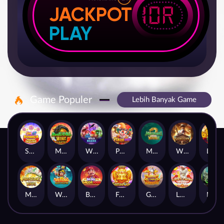
IDR
JACKPOT
PLAY
Game Populer
Lebih Banyak Game
Sweet Bonanza Super Scatter
Mahjong Wins 3 – Black Scatter
Wild Beans
Poker Win
Mahjong Ways 2
Wild Bounty Showdown
Laughing Buddha Nexus
Mahjong Ways
Wukong - Black Scatter
Bang Gacor 1000
Fortune Gems
Gates of Olympus Super Scatter
Lucky Twins Nexus
Nexus The Crypt