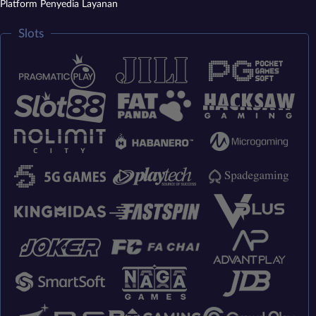
Platform Penyedia Layanan
Slots