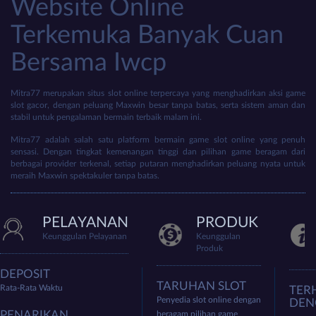
Website Online
Terkemuka Banyak Cuan
Bersama Iwcp
Mitra77 merupakan situs slot online terpercaya yang menghadirkan aksi game
slot gacor, dengan peluang Maxwin besar tanpa batas, serta sistem aman dan
stabil untuk pengalaman bermain terbaik malam ini.
Mitra77 adalah salah satu platform bermain game slot online yang penuh
sensasi. Dengan tingkat kemenangan tinggi dan pilihan game beragam dari
berbagai provider terkenal, setiap putaran menghadirkan peluang nyata untuk
meraih Maxwin spektakuler tanpa batas.
PELAYANAN
PRODUK
Keunggulan Pelayanan
Keunggulan
Produk
DEPOSIT
TARUHAN SLOT
Rata-Rata Waktu
TER
Penyedia slot online dengan
DEN
PENARIKAN
beragam pilihan game