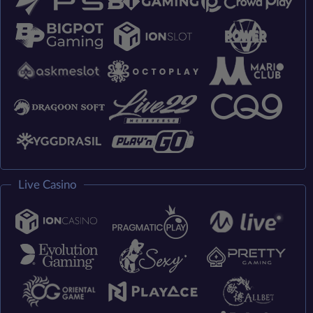
Live Casino