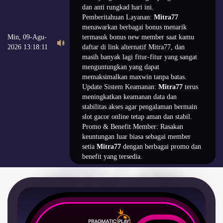
dan anti rungkad hari ini.
Pemberitahuan Layanan:
Mitra77
menawarkan berbagai bonus menarik
Min, 09-Agu-
termasuk bonus new member saat kamu
2026 13:18:12
daftar di link alternatif Mitra77, dan
masih banyak lagi fitur-fitur yang sangat
menguntungkan yang dapat
memaksimalkan maxwin tanpa batas.
Update Sistem Keamanan:
Mitra77
terus
meningkatkan keamanan data dan
stabilitas akses agar pengalaman bermain
slot gacor online tetap aman dan stabil.
Promo & Benefit Member: Rasakan
keuntungan luar biasa sebagai member
setia
Mitra77
dengan berbagai promo dan
benefit yang tersedia.