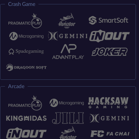
Crash Game
Arcade