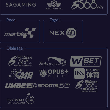
Race
Togel
Olahraga