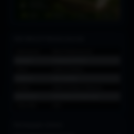
Info Mitra77 Botani Journal
Nama Jurnal
Mitra77 Botani Journal
Kategori
Tumbuhan & Flora
Akses
Gratis & Terbuka
Platform
Web & Mobile
Konten
Artikel, Panduan, Wawasan
Keamanan
Terenkripsi & Terpercaya
Tahun Rilis
2026
Pertanyaan Umum