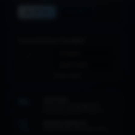
DAFTAR
LOGIN
Kompatibilitas Perangkat
Proses
Instan
AKSES 24 JAM
Jurnal online sepanjang waktu
Baca kapan saja dari HP atau PC
INFORMASI TERPERCAYA
Konten berbasis ilmu botani terkini.