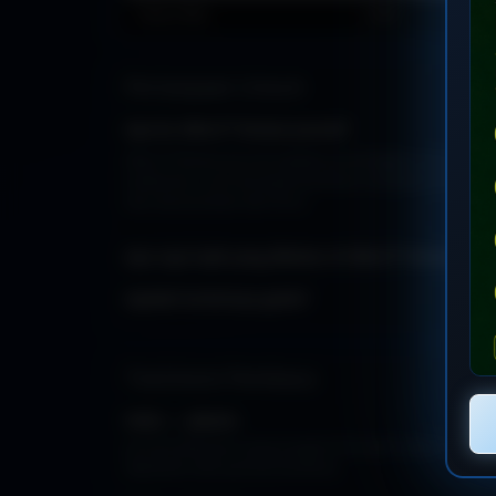
Tahun Rilis
2026
Pertanyaan Umum
Apa itu Mitra77 Botani Journal?
Mitra77 Botani Journal adalah jurnal digital yang men
tumbuhan, cara merawat tanaman, budidaya tanaman hi
dari dunia botani dan flora.
Apa saja topik yang dibahas di Mitra77 Botani Journ
Apakah kontennya gratis?
Testimoni Pembaca
Anita — Jakarta
Jurnal tumbuhan yang sangat informatif. Artikel-artike
dipahami oleh pecinta tanaman.