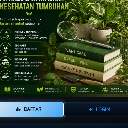
yajikan artikel, panduan, dan wawasan seputar
as, tips berkebun, serta informasi terbaru
al?
DAFTAR
★★★★★
LOGIN
lnya berbasis ilmu botani terkini dan mudah