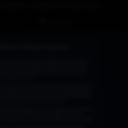
unia Tumbuhan.
funai-botani.com
Aman & Terpercaya
Login / Register
Mitra77 Botani Journal
Journal hadir sebagai jurnal digital yang menyajikan
an, dan wawasan seputar tumbuhan, cara merawat
aya tanaman hias, tips berkebun, serta informasi
nia botani dan flora.
ang informatif dan berbasis ilmu botani terkini, jurnal
mber edukasi tumbuhan terpercaya bagi masyarakat
Kami berkomitmen untuk menyebarkan pengetahuan
han yang akurat dan mudah dipahami.
atan harian hingga informasi tentang teknik budidaya
, Mitra77 Botani Journal menyajikan semuanya
yang jelas dan mudah dicerna oleh semua kalangan.
 Botani Journal sebagai referensi dunia tumbuhan