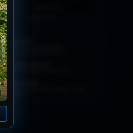
Proses
Instan
AKSES 24 JAM
Jurnal online sepanjang waktu
Baca kapan saja dari HP atau PC
INFORMASI TERPERCAYA
Konten berbasis ilmu botani terkini.
MUDAH DI AKSES
Browser HP, tablet, dan komputer — tanpa
instalasi.