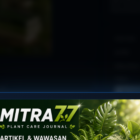
Anda. Temukan
Anda merawat 
Kota Asal :
Jumlah :
Biaya Akses 
Status :
nal
DAF
Kompatib
 Wawasan
ercaya