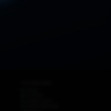
PLATFORM AKSES
Android
iOS / iPhone
Desktop / Laptop
Browser (tanpa install)