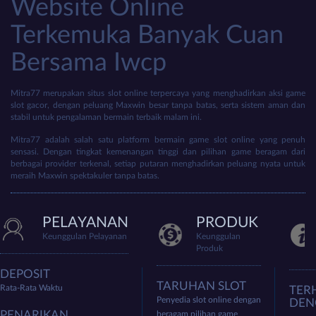
Website Online
Terkemuka Banyak Cuan
Bersama Iwcp
Mitra77 merupakan situs slot online terpercaya yang menghadirkan aksi game
slot gacor, dengan peluang Maxwin besar tanpa batas, serta sistem aman dan
stabil untuk pengalaman bermain terbaik malam ini.
Mitra77 adalah salah satu platform bermain game slot online yang penuh
sensasi. Dengan tingkat kemenangan tinggi dan pilihan game beragam dari
berbagai provider terkenal, setiap putaran menghadirkan peluang nyata untuk
meraih Maxwin spektakuler tanpa batas.
PELAYANAN
PRODUK
Keunggulan Pelayanan
Keunggulan
Produk
DEPOSIT
TARUHAN SLOT
Rata-Rata Waktu
TER
Penyedia slot online dengan
DEN
PENARIKAN
beragam pilihan game