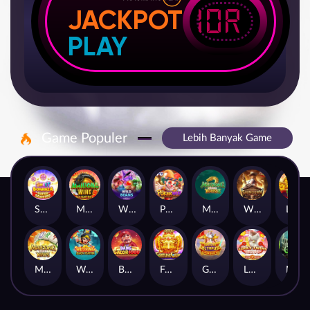
IDR
JACKPOT
PLAY
Game Populer
Lebih Banyak Game
Sweet Bonanza Super Scatter
Mahjong Wins 3 – Black Scatter
Wild Beans
Poker Win
Mahjong Ways 2
Wild Bounty Showdown
Laughing Buddha Nexus
Mahjong Ways
Wukong - Black Scatter
Bang Gacor 1000
Fortune Gems
Gates of Olympus Super Scatter
Lucky Twins Nexus
Nexus The Crypt