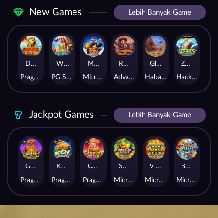
New Games
Lebih Banyak Game
Dragon Gold 88™
Wings of Iguazu
Mighty Panda
Rhapsody of Muertos
Glory Of Rome
Ze Zeus
Pragmatic Play
PG Soft
MicroGaming
AdvantPlay
Habanero
Hacksaw
Jackpot Games
Lebih Banyak Game
Gates of Dragon Jackpot Play
Koi Bonanza Jackpot Play
Caishen's Gems Jackpot Play
Squealin' Riches
9 Masks of Fire™ HyperSpins™
Break Away Lucky Wilds
Pragmatic Play
Pragmatic Play
Pragmatic Play
MicroGaming
MicroGaming
MicroGaming