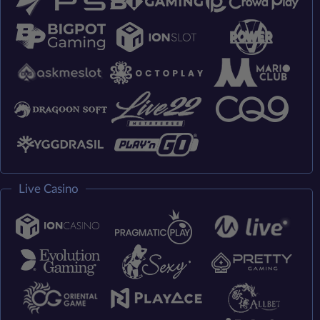
Live Casino