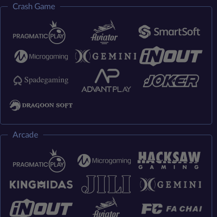
Crash Game
Arcade