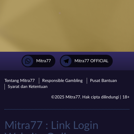
Mitra77
Mitra77 OFFICIAL
Tentang Mitra77
Responsible Gambling
Pusat Bantuan
Syarat dan Ketentuan
©2025 Mitra77. Hak cipta dilindungi | 18+
Mitra77 : Link Login