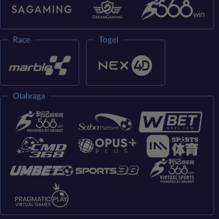
Race
Togel
Olahraga