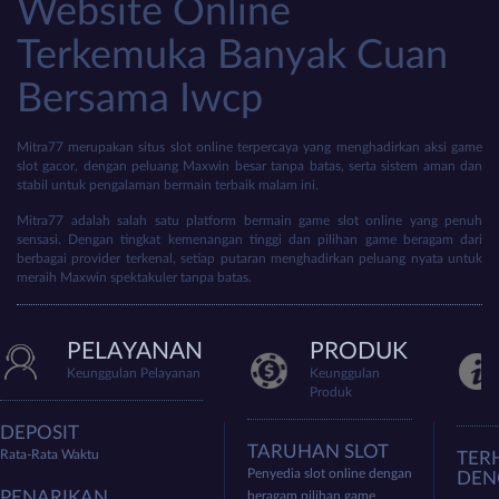
Website Online
Terkemuka Banyak Cuan
Bersama Iwcp
Mitra77 merupakan situs slot online terpercaya yang menghadirkan aksi game
slot gacor, dengan peluang Maxwin besar tanpa batas, serta sistem aman dan
stabil untuk pengalaman bermain terbaik malam ini.
Mitra77 adalah salah satu platform bermain game slot online yang penuh
sensasi. Dengan tingkat kemenangan tinggi dan pilihan game beragam dari
berbagai provider terkenal, setiap putaran menghadirkan peluang nyata untuk
meraih Maxwin spektakuler tanpa batas.
PELAYANAN
PRODUK
Keunggulan Pelayanan
Keunggulan
Produk
DEPOSIT
TARUHAN SLOT
Rata-Rata Waktu
TER
Penyedia slot online dengan
DEN
PENARIKAN
beragam pilihan game