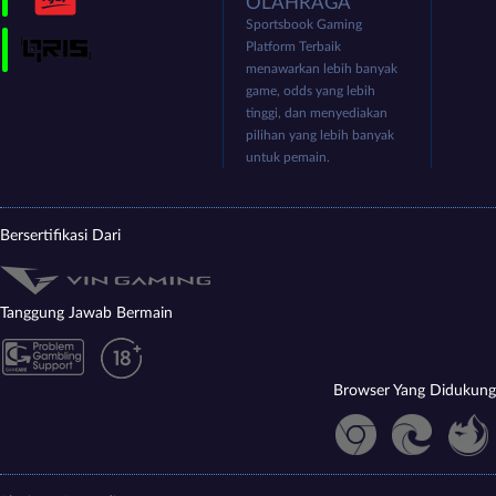
OLAHRAGA
Sportsbook Gaming
Platform Terbaik
menawarkan lebih banyak
game, odds yang lebih
tinggi, dan menyediakan
pilihan yang lebih banyak
untuk pemain.
Bersertifikasi Dari
Tanggung Jawab Bermain
Browser Yang Didukung