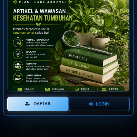
Dari tips perawatan harian hingga informasi tentang
teknik budidaya tanaman modern, Mitra77 Botani Journal
menyajikan semuanya dengan bahasa yang jelas dan
mudah dicerna oleh semua kalangan.
Jadikan Mitra77 Botani Journal sebagai referensi dunia
tumbuhan Anda. Temukan berbagai artikel bermanfaat
yang akan membantu Anda merawat dan mengenal
tanaman dengan lebih baik.
Kota Asal :
Jumlah :
DAFTAR
LOGIN
Biaya Akses :
Berbayar
Status :
GRATIS
(Baca)