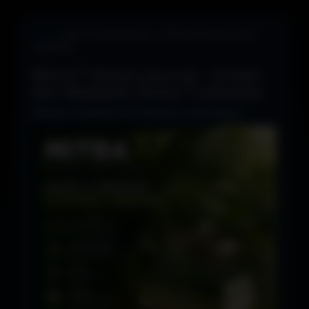
Home
> Mitra77 Botani Journal - Artikel & Wawasan Dunia
Tumbuhan
Mitra77 Botani Journal – Artikel
dan Wawasan Dunia Tumbuhan
Edukasi Tumbuhan & Tanaman untuk Semua