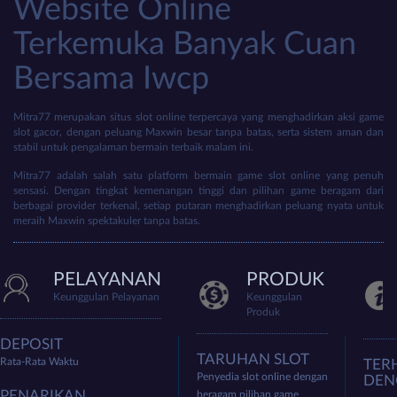
Website Online
Terkemuka Banyak Cuan
Bersama Iwcp
Mitra77 merupakan situs slot online terpercaya yang menghadirkan aksi game
slot gacor, dengan peluang Maxwin besar tanpa batas, serta sistem aman dan
stabil untuk pengalaman bermain terbaik malam ini.
Mitra77 adalah salah satu platform bermain game slot online yang penuh
sensasi. Dengan tingkat kemenangan tinggi dan pilihan game beragam dari
berbagai provider terkenal, setiap putaran menghadirkan peluang nyata untuk
meraih Maxwin spektakuler tanpa batas.
PELAYANAN
PRODUK
Keunggulan Pelayanan
Keunggulan
Produk
DEPOSIT
TARUHAN SLOT
Rata-Rata Waktu
TER
Penyedia slot online dengan
DEN
PENARIKAN
beragam pilihan game