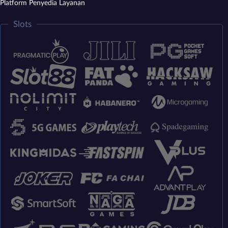
Platform Penyedia Layanan
Slots