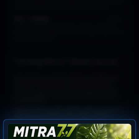
Sangat membantu untuk merawat tanaman hias di rumah.
Tips-tipsnya praktis dan bisa langsung diterapkan.
Rina — Surabaya
★★★★☆
Konten yang berkualitas dengan wawasan mendalam
tentang budidaya tanaman modern. Sangat berguna bagi
pekebun dan pemula.
Tentang Mitra77 Botani Journal
Mitra77 Botani Journal hadir sebagai jurnal digital yang
menyajikan artikel, panduan, dan wawasan seputar
tumbuhan, cara merawat tanaman, budidaya tanaman
hias, tips berkebun, serta informasi terbaru dari dunia
botani dan flora.
Dengan konten yang informatif dan berbasis ilmu botani
terkini, jurnal ini menjadi sumber edukasi tumbuhan
terpercaya bagi masyarakat dan pekebun. Kami
berkomitmen untuk menyebarkan pengetahuan tentang
tumbuhan yang akurat dan mudah dipahami.