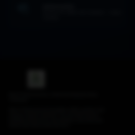
MUDAH DI AKSES
Browser HP, tablet, dan komputer — tanpa
instalasi.
Mitra77 Botani Journal | Artikel dan Wawasan Dunia
Tumbuhan
Mitra77 Botani Journal menyajikan artikel, panduan, dan
wawasan seputar tumbuhan, cara merawat tanaman,
budidaya tanaman hias, tips berkebun, serta informasi
terbaru dari dunia botani dan flora.