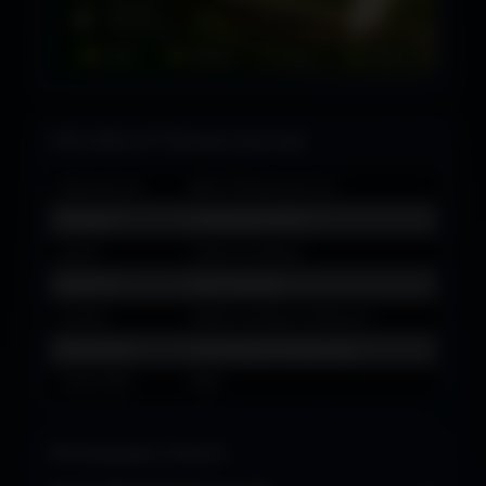
Info Mitra77 Botani Journal
Nama Jurnal
Mitra77 Botani Journal
Kategori
Tumbuhan & Flora
Akses
Gratis & Terbuka
Platform
Web & Mobile
Konten
Artikel, Panduan, Wawasan
Keamanan
Terenkripsi & Terpercaya
Tahun Rilis
2026
Pertanyaan Umum