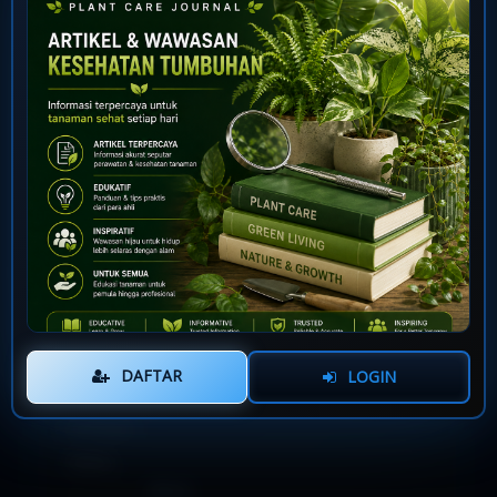
Dari tips perawatan harian hingga informasi tentang
teknik budidaya tanaman modern, Mitra77 Botani Journal
menyajikan semuanya dengan bahasa yang jelas dan
mudah dicerna oleh semua kalangan.
Jadikan Mitra77 Botani Journal sebagai referensi dunia
tumbuhan Anda. Temukan berbagai artikel bermanfaat
yang akan membantu Anda merawat dan mengenal
tanaman dengan lebih baik.
Kota Asal :
Jumlah :
DAFTAR
LOGIN
Biaya Akses :
Berbayar
Status :
GRATIS
(Baca)