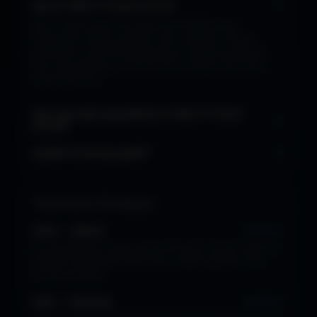
Apa itu Mitra77 Botani Journal?
Mitra77 Botani Journal adalah jurnal digital yang
menyajikan artikel, panduan, dan wawasan seputar
tumbuhan, cara merawat tanaman, budidaya tanaman
hias, tips berkebun, serta informasi terbaru dari dunia
botani dan flora.
Apa saja topik yang dibahas di Mitra77 Botani
Journal?
Apakah kontennya gratis?
Testimoni Pembaca
Anita — Jakarta
★★★★★
Jurnal tumbuhan yang sangat informatif. Artikel-artikelnya
berbasis ilmu botani terkini dan mudah dipahami oleh
pecinta tanaman.
Budi — Bandung
★★★★★