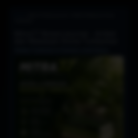
Home
> Mitra77 Botani Journal - Artikel & Wawasan Dunia
Tumbuhan
Mitra77 Botani Journal – Artikel
dan Wawasan Dunia Tumbuhan
Edukasi Tumbuhan & Tanaman untuk Semua