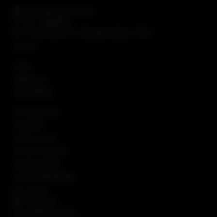
info@mitra77botani.com
021 - 7788-9900
Jl. Gatot Subroto No. 88, Jakarta Selatan 12930
AKUN
Login
Daftar Baru
INFORMASI
Tentang Journal
Versi AMP
Artikel Terbaru
Panduan Berkebun
Wawasan Botani
PLATFORM AKSES
Android
iOS / iPhone
Desktop / Laptop