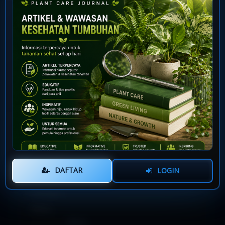
Dari tips perawatan harian hingga informasi tentang
teknik budidaya tanaman modern, Mitra77 Botani Journal
menyajikan semuanya dengan bahasa yang jelas dan
mudah dicerna oleh semua kalangan.
Jadikan Mitra77 Botani Journal sebagai referensi dunia
tumbuhan Anda. Temukan berbagai artikel bermanfaat
yang akan membantu Anda merawat dan mengenal
tanaman dengan lebih baik.
Kota Asal :
Jumlah :
DAFTAR
LOGIN
Biaya Akses :
Berbayar
Status :
GRATIS
(Baca)