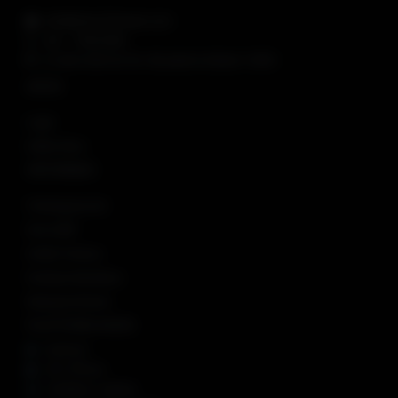
info@mitra77botani.com
021 - 7788-9900
Jl. Gatot Subroto No. 88, Jakarta Selatan 12930
AKUN
Login
Daftar Baru
INFORMASI
Tentang Journal
Versi AMP
Artikel Terbaru
Panduan Berkebun
Wawasan Botani
PLATFORM AKSES
Android
iOS / iPhone
Desktop / Laptop