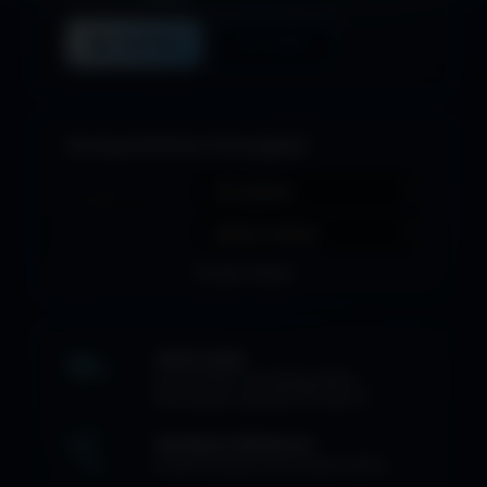
DAFTAR
LOGIN
Kompatibilitas Perangkat
Proses
Instan
AKSES 24 JAM
Jurnal online sepanjang waktu
Baca kapan saja dari HP atau PC
INFORMASI TERPERCAYA
Konten berbasis ilmu botani terkini.