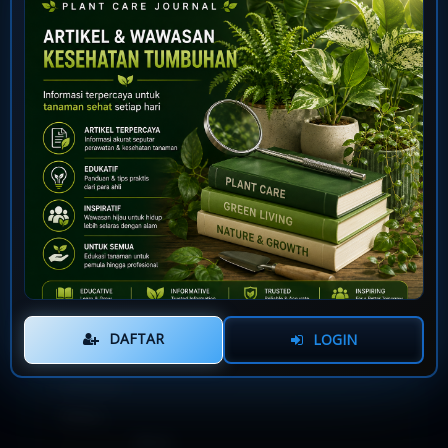
Dari tips perawatan harian hingga informasi tentang
teknik budidaya tanaman modern, Mitra77 Botani Journal
menyajikan semuanya dengan bahasa yang jelas dan
mudah dicerna oleh semua kalangan.
Jadikan Mitra77 Botani Journal sebagai referensi dunia
tumbuhan Anda. Temukan berbagai artikel bermanfaat
yang akan membantu Anda merawat dan mengenal
tanaman dengan lebih baik.
Kota Asal :
Jumlah :
DAFTAR
LOGIN
Biaya Akses :
Berbayar
Status :
GRATIS
(Baca)