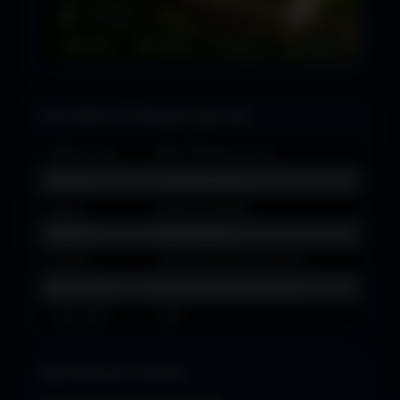
Info Mitra77 Botani Journal
Nama Jurnal
Mitra77 Botani Journal
Kategori
Tumbuhan & Flora
Akses
Gratis & Terbuka
Platform
Web & Mobile
Konten
Artikel, Panduan, Wawasan
Keamanan
Terenkripsi & Terpercaya
Tahun Rilis
2026
Pertanyaan Umum